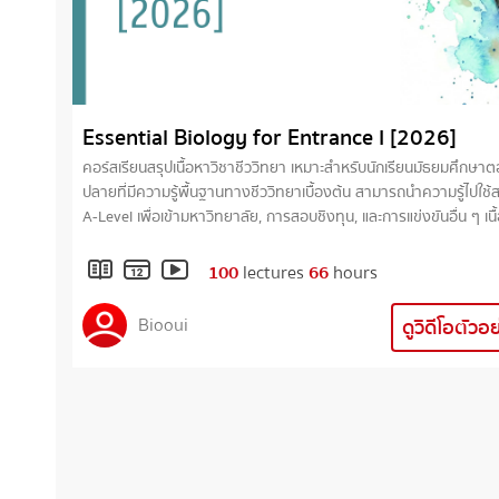
Essential Biology for Entrance I [2026]
คอร์สเรียนสรุปเนื้อหาวิชาชีววิทยา เหมาะสำหรับนักเรียนมัธยมศึกษา
ปลายที่มีความรู้พื้นฐานทางชีววิทยาเบื้องต้น สามารถนำความรู้ไปใช้
A-Level เพื่อเข้ามหาวิทยาลัย, การสอบชิงทุน, และการแข่งขันอื่น ๆ เนื้อหา
ในคอร์สเรียนประกอบไปด้วยเรื่อง • บทนำเกี่ยวกับชีววิทยา • โครงสร้างและ
หน้าที่ของเซลล์ • การลำเลียงสารผ่านเข้าออกเซลล์ • การแบ่งเซลล์ • เคมีใน
100
lectures
66
hours
สิ่งมีชีวิต • การหายใจระดับเซลล์ • พันธุศาสตร์ • หลักพันธุศาสตร์โมเลกุล •
พันธุวิศวกรรมและเทคโนโลยีDNA • ภาวะธำรงค์ดุลและการขับถ่าย • การ
Biooui
ดูวิดีโอตัวอ
ย่อยอาหาร • ระบบภูมิคุ้มกัน • ระบบหมุนเวียนเลือดและการแลกเปลี่ยนแก๊ส •
การสืบพันธุ์และการเจริญในสัตว์