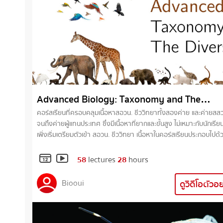
Advanced Biology: Taxonomy and The
Diversity of Life
คอร์สเรียนที่ครอบคลุมเนื้อหาสอวน. ชีววิทยาทั้งสองค่าย และค่ายสส
จนถึงค่ายผู้แทนประเทศ ซึ่งมีเนื้อหาที่ยากและขั้นสูง ไม่เหมาะกับนักเรียน
เพิ่งเริ่มเตรียมตัวเข้า สอวน. ชีววิทยา เนื้อหาในคอร์สเรียนประกอบไปด้วย -
Principles of Taxonomy and Systematics - Prokaryotes - Proti
Plants - Fungi - Animals - Virus and Viroid
58
lectures
28
hours
Biooui
ดูวิดีโอตัวอ