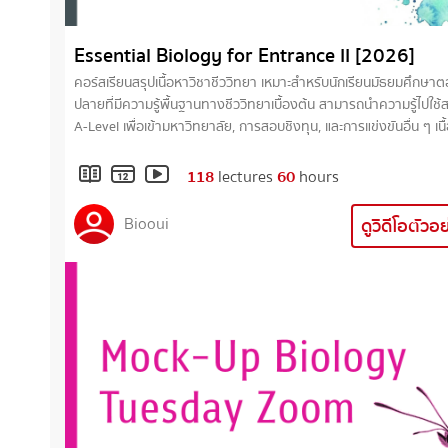
Essential Biology for Entrance II [2026]
คอร์สเรียนสรุปเนื้อหาวิชาชีววิทยา เหมาะสำหรับนักเรียนมัธยมศึกษา
ปลายที่มีความรู้พื้นฐานทางชีววิทยาเบื้องต้น สามารถนำความรู้ไปใช้
A-Level เพื่อเข้ามหาวิทยาลัย, การสอบชิงทุน, และการแข่งขันอื่น ๆ เนื้อหา
ในคอร์สเรียนประกอบไปด้วยเรื่อง • ระบบประสาท • ระบบต่อมไร้ท่อและ
ฮอร์โมน • การเคลื่อนไหวในสัตว์ • โครงสร้างและหน้าที่ของพืชดอก • การ
118
lectures
60
hours
สังเคราะห์ด้วยแสง • การตอบสนองต่อสิ่งเร้าของพืชดอก • การสืบพันธุ์และ
การเจริญของพืชดอก • การลำเลียงน้ำและอาหารในพืช • วิวัฒนาการ •
Biooui
ดูวิดีโอตัวอ
นิเวศวิทยา • พฤติกรรมสัตว์ • ความหลากหลายของสิ่งมีชีวิต