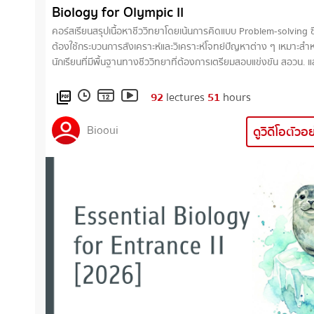
Biology for Olympic II
คอร์สเรียนสรุปเนื้อหาชีววิทยาโดยเน้นการคิดแบบ Problem-solving ซึ
ต้องใช้กระบวนการสังเคราะห์และวิเคราะห์โจทย์ปัญหาต่าง ๆ เหมาะสำหรับ
นักเรียนที่มีพื้นฐานทางชีววิทยาที่ต้องการเตรียมสอบแข่งขัน สอวน. แล
ค่ายโอลิมปิกวิชาการ เนื้อหาในคอร์สเรียนประกอบไปด้วยเรื่อง • เคมีในสิ่งมี
ชีวิต • การหายใจระดับเซลล์ • การสังเคราะห์ด้วยแสง • ความหลากหลาย
92
lectures
51
hours
picture_as_pdf
ของสิ่งมีชีวิต • พันธุศาสตร์ และส่วนขยายของกฎเมนเดล • หลักพันธุ
ศาสตร์โมเลกุล • พันธุวิศวกรรมและเทคโนโลยีDNA • วิวัฒนาการ •
Biooui
ดูวิดีโอตัวอ
นิเวศวิทยา * เอกสารประกอบคอร์สเรียนนี้จะเป็นเอกสารอิเล็กทรอนิกส์ (PDF
file)