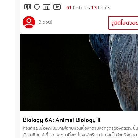
เปลี่ยนแก๊ส • การขับถ่าย
61
lectures
13
hours
Biooui
ดูวิดีโอตัวอ
Biology 6A: Animal Biology II
คอร์สเรียนนี้ออกแบบมาเพื่อทบทวนเนื้อหาตามหลักสูตรของสสวท. ชั้น
มัธยมศึกษาปีที่ 6 ภาคต้น เนื้อหาในคอร์สเรียนประกอบไปด้วยเรื่อง ระบบ