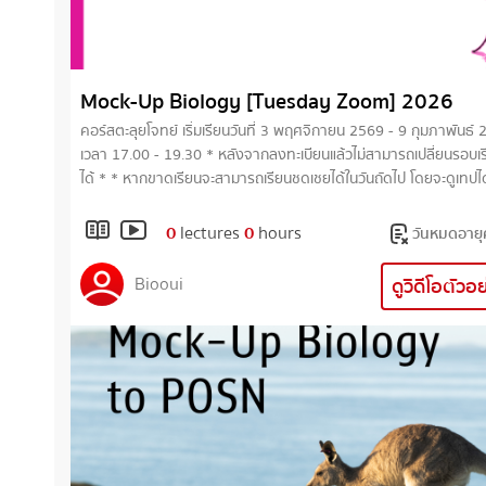
Mock-Up Biology [Tuesday Zoom] 2026
คอร์สตะลุยโจทย์ เริ่มเรียนวันที่ 3 พฤศจิกายน 2569 - 9 กุมภาพันธ์
เวลา 17.00 - 19.30 * หลังจากลงทะเบียนแล้วไม่สามารถเปลี่ยนรอบเร
ได้ * * หากขาดเรียนจะสามารถเรียนชดเชยได้ในวันถัดไป โดยจะดูเทปได
ก่อนวันเรียนในสัปดาห์ถัดไป * คอร์สเรียนจะประกอบไปด้วย การทำข้อสอบ
แบบแยกบททำทบทวนความเข้าใจในแต่ละบทเรียน การทำข้อสอบเก่าย้อน
0
lectures
0
hours
วันหมดอายุ
หลัง และการทำข้อสอบจำลองแบบจับเวลา ซึ่งทั้งคอร์สประกอบไปด้วยโจทย์
กว่า 1000 ข้อ เพื่อเตรียมให้นักเรียนพร้อมในการสอบเข้ามหาวิทยาลัย
Biooui
ดูวิดีโอตัวอ