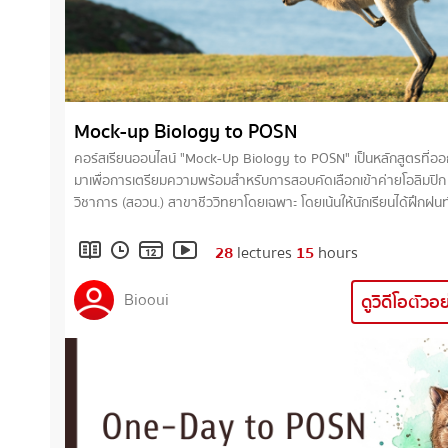
Mock-up Biology to POSN
คอร์สเรียนออนไลน์ "Mock-Up Biology to POSN" เป็นหลักสูตรที่อ
มาเพื่อการเตรียมความพร้อมสำหรับการสอบคัดเลือกเข้าค่ายโอลิมปิก
วิชาการ (สอวน.) สาขาชีววิทยาโดยเฉพาะ โดยเน้นให้นักเรียนได้ฝึกฝน
การคิดวิเคราะห์อย่างเป็นระบบผ่านชุดแบบทดสอบที่รวบรวมโจทย์แต่งใ
มากกว่า 600 ข้อ ซึ่งจัดเรียงตามหัวข้อ (Topic) ที่สอดคล้องกับโครง
28
lectures
15
hours
ของข้อสอบจริง (Blueprint) พร้อมกับการมีวิดีโอเฉลยอย่างละเอียดส
โจทย์ทุกข้อ เพื่อให้นักเรียนสามารถตรวจสอบความถูกต้องและศึกษา
Biooui
ดูวิดีโอตัวอ
แนวทางการวิเคราะห์โจทย์เพิ่มเติมหลังจากที่ได้ทดลองทำด้วยตนเอง ซ
ทั้งหมดนี้มุ่งหวังให้นักเรียนสามารถทบทวนเนื้อหาได้อย่างตรงประเด็นแ
ความพร้อมสำหรับการเตรียมตัวสอบ สอวน.ชีววิทยาค่าย 1 ต่อไป