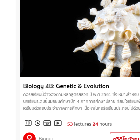
Biology 4B: Genetic & Evolution
คอร์สเรียนนี้อ้างอิงตามหลักสูตรสสวท.ปี พ.ศ 2561 ซึ่งเหมาะสำหรับ
นักเรียนระดับชั้นมัธยมศึกษาปีที่ 4 ภาคการศึกษาปลาย ที่สนใจเรียนเพื
เตรียมตัวสอบประจำภาคการศึกษา เนื้อหาในคอร์สเรียนประกอบไปด้วยเรื่อง
• หลักพันธุศาสตร์โมเลกุล • พันธุวิศวกรรมและเทคโนโลยี DNA •
วิวัฒนาการ
53
lectures
24
hours
Biooui
ดูวิดีโอตัวอ