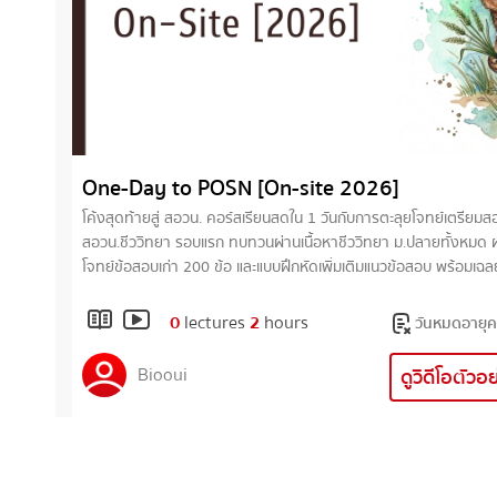
One-Day to POSN [On-site 2026]
โค้งสุดท้ายสู่ สอวน. คอร์สเรียนสดใน 1 วันกับการตะลุยโจทย์เตรียมสอบ
สอวน.ชีววิทยา รอบแรก ทบทวนผ่านเนื้อหาชีววิทยา ม.ปลายทั้งหมด 
โจทย์ข้อสอบเก่า 200 ข้อ และแบบฝึกหัดเพิ่มเติมแนวข้อสอบ พร้อมเฉล
ละเอียด (เป็นข้อสอบเก่าและข้อเก็งข้อสอบ) วันเสาร์ที่ 8 สิงหาคม 2569 เวลา
09.00 - 16.00 น. (พักกลางวัน 1 ชั่วโมง) เรียน On-site ที่อาคาร I'
0
lectures
2
hours
วันหมดอายุค
park ชั้น 2 ซอย จุฬาลงกรณ์ 9
Biooui
ดูวิดีโอตัวอ