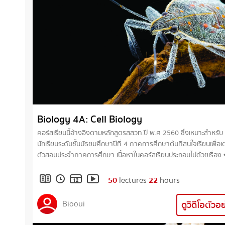
Biology 4A: Cell Biology
คอร์สเรียนนี้อ้างอิงตามหลักสูตรสสวท.ปี พ.ศ 2560 ซึ่งเหมาะสำหรับ
นักเรียนระดับชั้นมัธยมศึกษาปีที่ 4 ภาคการศึกษาต้นที่สนใจเรียนเพื่อเ
ตัวสอบประจำภาคการศึกษา เนื้อหาในคอร์สเรียนประกอบไปด้วยเรื่อง •
บทนำเกี่ยวกับชีววิทยา • เคมีในสิ่งมีชีวิต • โครงสร้างและหน้าที่ของเซลล์ •
เมมเบรนและการลำเลียงสารผ่านเข้าออกเซลล์ • เมแทบอลิซึมและเอนไซม์ •
50
lectures
22
hours
การหายใจระดับเซลล์ • การแบ่งเซลล์
Biooui
ดูวิดีโอตัวอ